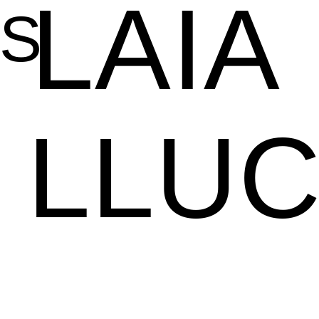
LAIA
S
LLU