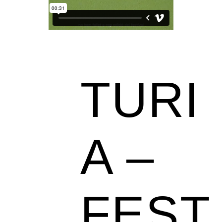
TURI
A –
FEST