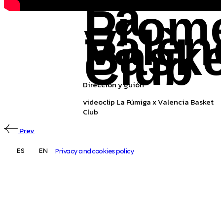
La
Prom
–
Valèn
Baske
Club
Dirección y guión
videoclip La Fúmiga x Valencia Basket
Club
Prev
ES
EN
Privacy and cookies policy