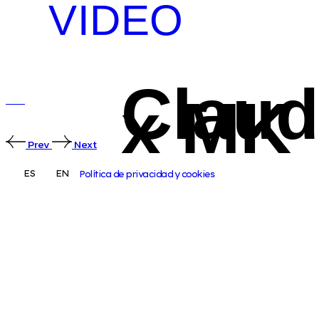
VIDEO
Claud
x MK
Prev
Next
ES
EN
Política de privacidad y cookies