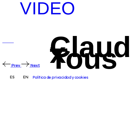
VIDEO
Claud
x
Tous
Prev
Next
ES
EN
Política de privacidad y cookies